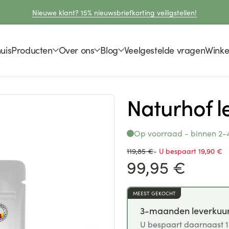
Nieuwe klant? 15% nieuwsbriefkorting veiligstellen!
uis
Producten
Over ons
Blog
Veelgestelde vragen
Wink
Naturhof l
Op voorraad - binnen 2-
Normale
119,85 €
- U bespaart 19,90 €
prijs
Aanbiedingsprijs
99,95 €
MEEST GEKOCHT
3-maanden leverkuu
U bespaart daarnaast 