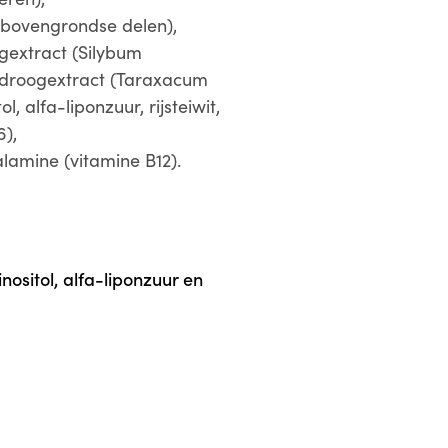
Zwarte radijs droogext
 bovengrondse delen),
5:1
ogextract (Silybum
mdroogextract (Taraxacum
Mariadistelextract
ol, alfa-liponzuur, rijsteiwit,
6),
waarvan silymarine
lamine (vitamine B12).
Paardenbloemextract
waarvan inuline
nositol, alfa-liponzuur en
Inositol
Alfa-liponzuur
L-Leucine