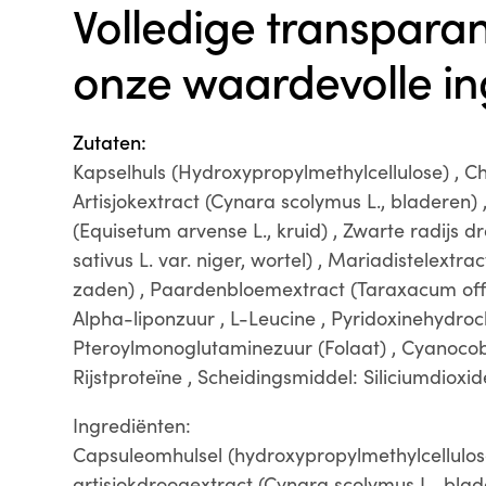
Volledige transparan
onze waardevolle in
Zutaten:
Kapselhuls (Hydroxypropylmethylcellulose) , Cho
Artisjokextract (Cynara scolymus L., bladeren)
(Equisetum arvense L., kruid) , Zwarte radijs 
sativus L. var. niger, wortel) , Mariadistelextr
zaden) , Paardenbloemextract (Taraxacum officin
Alpha-liponzuur , L-Leucine , Pyridoxinehydroch
Pteroylmonoglutaminezuur (Folaat) , Cyanocob
Rijstproteïne , Scheidingsmiddel: Siliciumdioxid
Ingrediënten:
Capsuleomhulsel (hydroxypropylmethylcellulose
artisjokdroogextract (Cynara scolymus L., blad