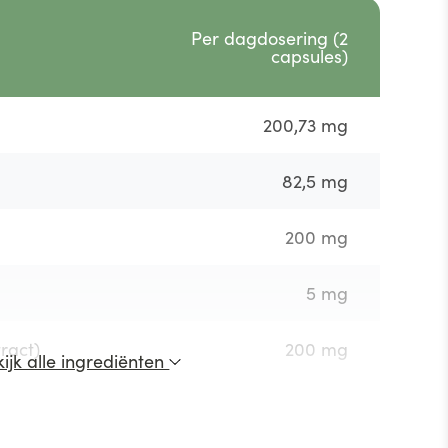
Per dagdosering (2
capsules)
200,73 mg
82,5 mg
200 mg
5 mg
ract)
200 mg
ijk alle ingrediënten
14 mg