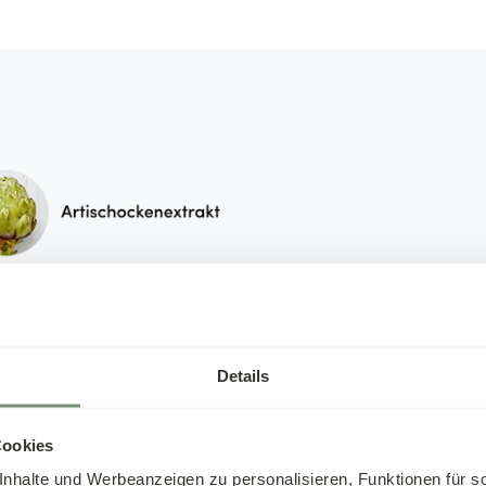
Natuurlijke 
leverkuur*
Onze
combineer
Details
extracten
natuurlijke
(zwart
extract, artisjok extract, 
Cookies
vi
paardenbloem extract),
nhalte und Werbeanzeigen zu personalisieren, Funktionen für s