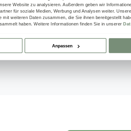
mineralen
vitamine B9) en
 unsere Website zu analysieren. Außerdem geben wir Information
rtner für soziale Medien, Werbung und Analysen weiter. Unsere
e mit weiteren Daten zusammen, die Sie ihnen bereitgestellt ha
Choline:
*
Draagt bij aan h
sammelt haben. Weitere Informationen finden Sie in unserer
Dat
leverfunctie.
Anpassen