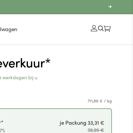
elwagen
everkuur*
4 werkdagen bij u
Eenheidsprijs
per
711,89 €
/
kg
r*
je Packung 33,31 €
39,95 €
17%