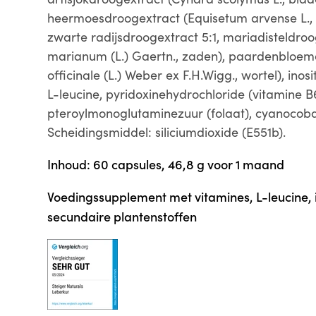
heermoesdroogextract (Equisetum arvense L.,
zwarte radijsdroogextract 5:1, mariadisteldro
marianum (L.) Gaertn., zaden), paardenbloe
officinale (L.) Weber ex F.H.Wigg., wortel), inosit
L-leucine, pyridoxinehydrochloride (vitamine B
pteroylmonoglutaminezuur (folaat), cyanocoba
Scheidingsmiddel: siliciumdioxide (E551b).
Inhoud: 60 capsules, 46,8 g voor 1 maand
Voedingssupplement met vitamines, L-leucine, i
secundaire plantenstoffen