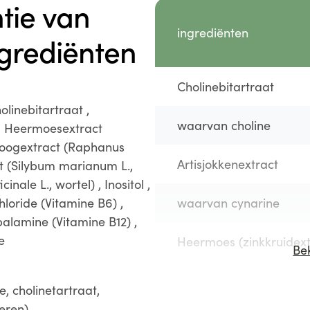
tie van
ingrediënten
grediënten
Cholinebitartraat
linebitartraat ,
waarvan choline
 , Heermoesextract
droogextract (Raphanus
Artisjokkenextract
act (Silybum marianum L.,
ale L., wortel) , Inositol ,
loride (Vitamine B6) ,
waarvan cynarine
alamine (Vitamine B12) ,
e
Heermoes (zinkkruidext
Bek
waarvan kiezelzuur
, cholinetartraat,
eren),