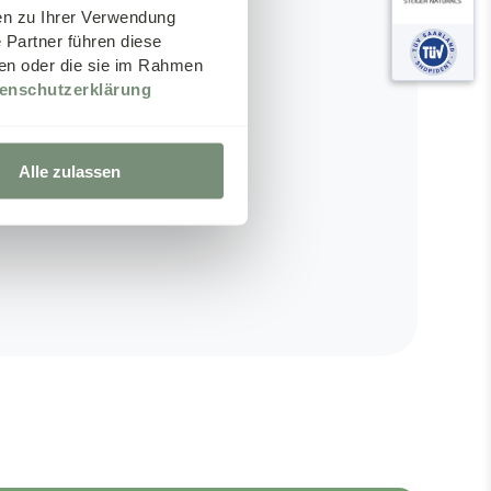
(siliciumzuur, choline).
en zu Ihrer Verwendung
 Partner führen diese
ben oder die sie im Rahmen
et behoud van een normale
enschutzerklärung
Alle zulassen