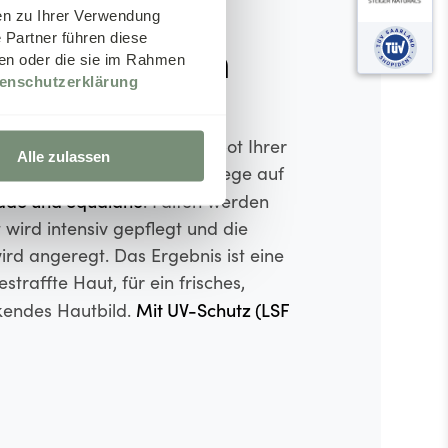
en zu Ihrer Verwendung
 Partner führen diese
ches Aussehen
ben oder die sie im Rahmen
enschutzerklärung
hoch- und
e füllt dank
onsäure
das Feuchtigkeitsdepot Ihrer
Alle zulassen
nd bietet eine intensive Pflege auf
ado und Squalane
. Falten werden
 wird intensiv gepflegt und die
rd angeregt. Das Ergebnis ist eine
straffte Haut, für ein frisches,
Mit UV-Schutz (LSF
kendes Hautbild.