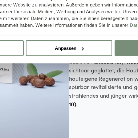
 unsere Website zu analysieren. Außerdem geben wir Information
rtner für soziale Medien, Werbung und Analysen weiter. Unsere
Sofort fris
e mit weiteren Daten zusammen, die Sie ihnen bereitgestellt ha
sammelt haben. Weitere Informationen finden Sie in unserer
Dat
Die Premium 3D Pflegecrem
niedermolekularer Hyalur
Anpassen
Haut von innen wieder auf u
Sheabutter, Avoc
Basis von
sichtbar geglättet, die Haut
hauteigene Regeneration wi
spürbar revitalisierte und ge
strahlendes und jünger wir
10).