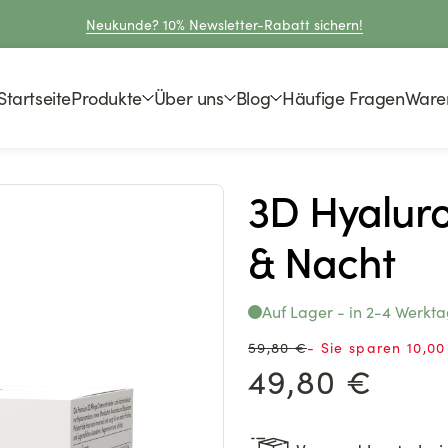
Neukunde? 10% Newsletter-Rabatt sichern!
Startseite
Produkte
Über uns
Blog
Häufige Fragen
Ware
3D Hyalur
& Nacht
Auf Lager - in 2-4 Werkt
Normaler
59,80 €
- Sie sparen 10,00
Preis
Verkaufspreis
49,80 €