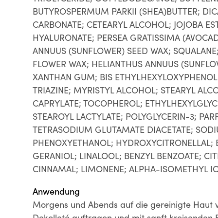
BUTYROSPERMUM PARKII (SHEA)BUTTER; DIC
CARBONATE; CETEARYL ALCOHOL; JOJOBA ES
HYALURONATE; PERSEA GRATISSIMA (AVOCAD
ANNUUS (SUNFLOWER) SEED WAX; SQUALANE
FLOWER WAX; HELIANTHUS ANNUUS (SUNFLOW
XANTHAN GUM; BIS ETHYLHEXYLOXYPHENO
TRIAZINE; MYRISTYL ALCOHOL; STEARYL ALC
CAPRYLATE; TOCOPHEROL; ETHYLHEXYLGLYC
STEAROYL LACTYLATE; POLYGLYCERIN-3; PAR
TETRASODIUM GLUTAMATE DIACETATE; SOD
PHENOXYETHANOL; HYDROXYCITRONELLAL; B
GERANIOL; LINALOOL; BENZYL BENZOATE; CI
CINNAMAL; LIMONENE; ALPHA-ISOMETHYL IO
Anwendung
Morgens und Abends auf die gereinigte Haut v
Dekolleté auftragen und mit sanft kreisenden