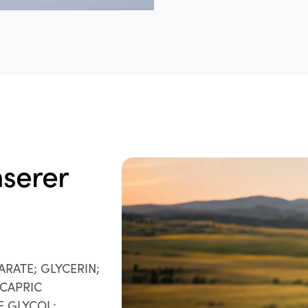
nserer
RATE; GLYCERIN;
/CAPRIC
E GLYCOL;