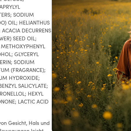
APRYLYL
TERS; SODIUM
O) OIL; HELIANTHUS
; ACACIA DECURRENS
ER) SEED OIL;
L METHOXYPHENYL
OHOL; GLYCERYL
ERIN; SODIUM
FUM (FRAGRANCE);
IUM HYDROXIDE;
ENZYL SALICYLATE;
TRONELLOL; HEXYL
NONE; LACTIC ACID
on Gesicht, Hals und
 Bewegungen leicht