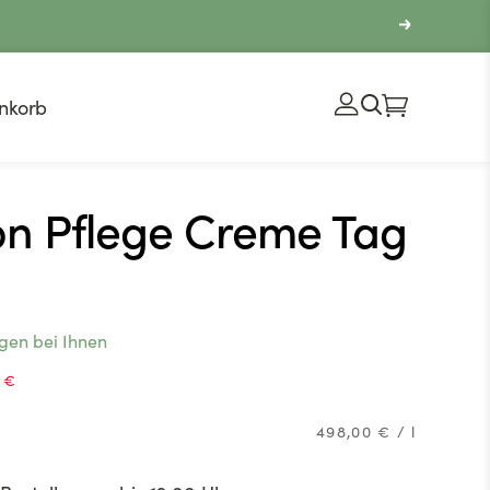
nkorb
on Pflege Creme Tag
agen bei Ihnen
 €
Stückpreis
pro
498,00 €
/
l