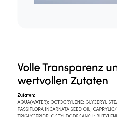
Volle Transparenz u
wertvollen Zutaten
Zutaten:
AQUA(WATER); OCTOCRYLENE; GLYCERYL STEA
PASSIFLORA INCARNATA SEED OIL; CAPRYLIC
TRIGLYCERIDE; OCTYLDODECANOL; BUTYLEN